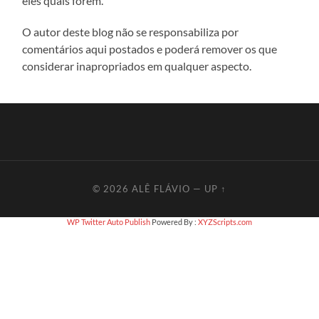
eles quais forem.
O autor deste blog não se responsabiliza por
comentários aqui postados e poderá remover os que
considerar inapropriados em qualquer aspecto.
© 2026
ALÊ FLÁVIO
—
UP ↑
WP Twitter Auto Publish
Powered By :
XYZScripts.com