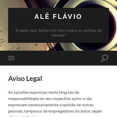
ALÊ FLÁVIO
"À parte isso, tenho em mim todos os sonhos do
mundo"
Toggle
Toggle
search
mobile
field
menu
Aviso Legal
As opiniões expressas neste blog são de
responsabilidade do seu respectivo autor e não
expressam necessariamente a opinião de outras
pessoas, tampouco de empregadores do autor, sejam