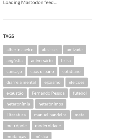
Loading Mastodon feed...
TAGS
alberto caeiro
alezisses
amizade
angústia
aniversário
brisa
cansaço
caos urbano
cotidiano
diarreia mental
egoísmo
eleições
exaustão
Fernando Pessoa
futebol
heteronímia
heterônimos
Literatura
manuel bandeira
metal
metrópole
modernidade
mudanças
música