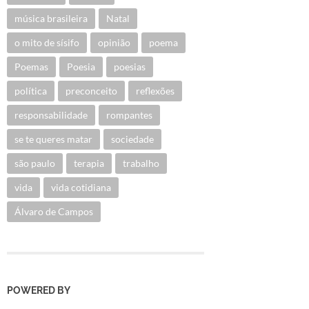
música brasileira
Natal
o mito de sísifo
opinião
poema
Poemas
Poesia
poesias
política
preconceito
reflexões
responsabilidade
rompantes
se te queres matar
sociedade
são paulo
terapia
trabalho
vida
vida cotidiana
Álvaro de Campos
POWERED BY