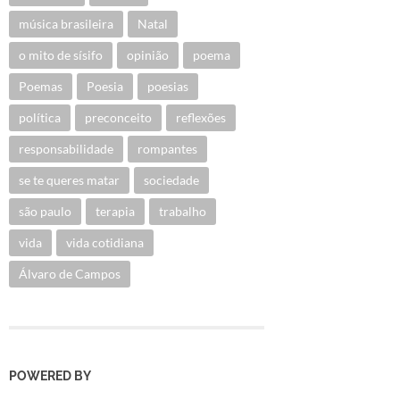
música brasileira
Natal
o mito de sísifo
opinião
poema
Poemas
Poesia
poesias
política
preconceito
reflexões
responsabilidade
rompantes
se te queres matar
sociedade
são paulo
terapia
trabalho
vida
vida cotidiana
Álvaro de Campos
POWERED BY