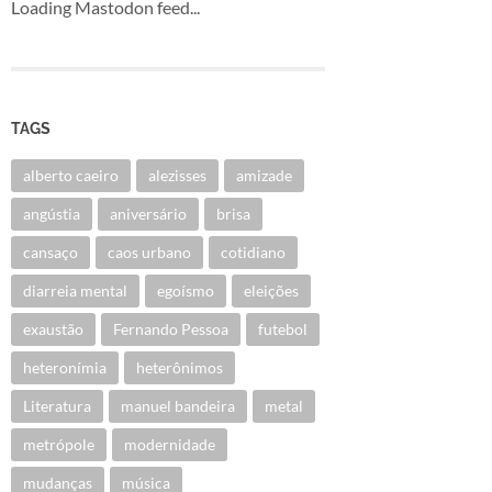
Loading Mastodon feed...
TAGS
alberto caeiro
alezisses
amizade
angústia
aniversário
brisa
cansaço
caos urbano
cotidiano
diarreia mental
egoísmo
eleições
exaustão
Fernando Pessoa
futebol
heteronímia
heterônimos
Literatura
manuel bandeira
metal
metrópole
modernidade
mudanças
música