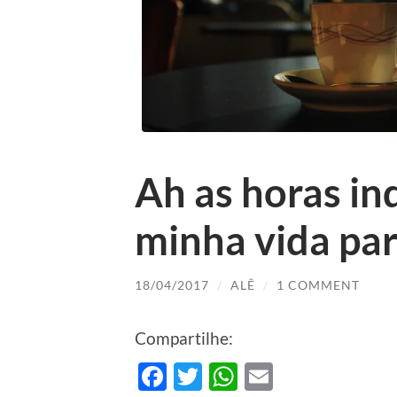
Ah as horas in
minha vida pa
18/04/2017
/
ALÊ
/
1 COMMENT
Compartilhe:
Facebook
Twitter
WhatsApp
Email