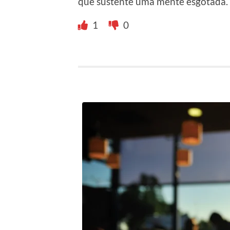
que sustente uma mente esgotada.
1
0