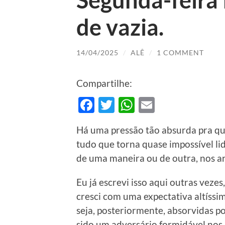
Segunda-feira 
de vazia.
14/04/2025
/
ALÊ
/
1 COMMENT
Compartilhe:
Facebook
Twitter
WhatsApp
Email
Há uma pressão tão absurda pra q
tudo que torna quase impossível l
de uma maneira ou de outra, nos 
Eu já escrevi isso aqui outras veze
cresci com uma expectativa altíssim
seja, posteriormente, absorvidas p
sido um adversário formidável nos