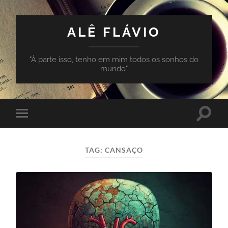
ALÊ FLÁVIO
"À parte isso, tenho em mim todos os sonhos do
mundo"
Toggle
Toggle
search
mobile
field
menu
TAG:
CANSAÇO