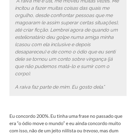
“A raiva me é útil, me moveu muitas vezes. Me
incitou a fazer muitas coisas das quais me
orgulho, desde confrontar pessoas que me
magoaram (e assim superar certas situações),
até criar ficção. Lembrei agora de quando um
estelionatário deu golpe numa amiga minha
(casou com ela inclusive e depois
desapareceu) e de como o ódio que eu senti
dele se tornou um conto sobre vingança (já
que não pudemos matá-lo e sumir com o
corpo).
A raiva faz parte de mim. Eu gosto dela.
“
Eu concordo 200%. Eu tinha uma frase no passado que
era “o ódio move o mundo” e eu ainda concordo muito
com isso, não de um jeito niilista ou
trevoso
, mas dum