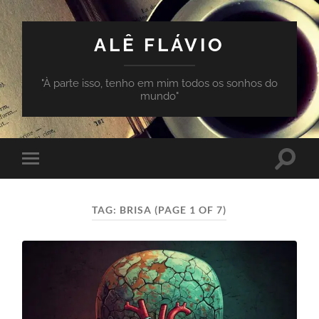
ALÊ FLÁVIO
"À parte isso, tenho em mim todos os sonhos do
mundo"
Toggle
Toggle
search
mobile
field
menu
TAG:
BRISA
(PAGE 1 OF 7)