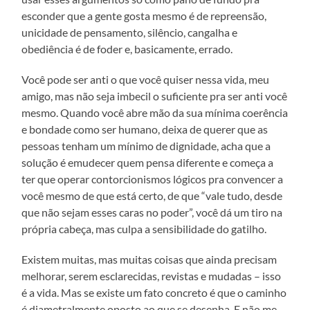
esconder que a gente gosta mesmo é de repreensão,
unicidade de pensamento, silêncio, cangalha e
obediência é de foder e, basicamente, errado.
Você pode ser anti o que você quiser nessa vida, meu
amigo, mas não seja imbecil o suficiente pra ser anti você
mesmo. Quando você abre mão da sua mínima coerência
e bondade como ser humano, deixa de querer que as
pessoas tenham um mínimo de dignidade, acha que a
solução é emudecer quem pensa diferente
e começa a
ter que operar contorcionismos lógicos pra convencer a
você mesmo de que está certo, de que “vale tudo, desde
que não sejam esses caras no poder”, você dá um tiro na
própria cabeça, mas culpa a sensibilidade do gatilho.
Existem muitas, mas muitas coisas que ainda precisam
melhorar, serem esclarecidas, revistas e mudadas – isso
é a vida. Mas se existe um fato concreto é que o caminho
é diametralmente oposto ao que se desenha. E não me