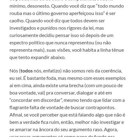
mínimo, desonesto. Quando você diz que “todo mundo
rouba mas o último governo aperfeiçoou isso” é ser
caolho. Quando você diz que todos devem ser
investigados e punidos nos rigores da lei, mas
curiosamente decidiu pensar isso só depois de um
espectro político que nunca representou (ou não
representa mais), suas visões, você habita a linha tênue
que tento expandir abaixo.
Nós (
todos
nós, enfatizo) não somos reis da coerência,
eu sei. É bastante foda, mas mesmo com esses exemplos
aí em cima, ainda existe uma brecha (com um pouco de
boa vontade, vai) pra conversar, dialogar e até em
“concordar em discordar”, mesmo tendo que lidar com a
flagrante falta de vontade de buscar contrapontos.
Afinal, se você perceber que está falando algo que não é
bem a verdade fica ruim, então, melhor não investigar e
se amarrar na âncora do seu argumento raso. Agora,
usar esses argumentos só como pano de fundo pra