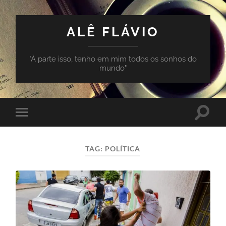
ALÊ FLÁVIO
"À parte isso, tenho em mim todos os sonhos do
mundo"
Toggle
Toggle
search
mobile
field
menu
TAG:
POLÍTICA