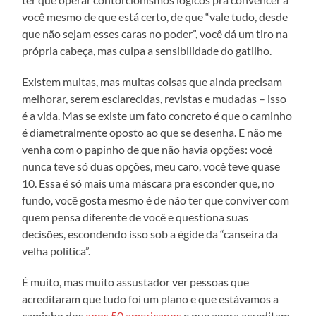
você mesmo de que está certo, de que “vale tudo, desde
que não sejam esses caras no poder”, você dá um tiro na
própria cabeça, mas culpa a sensibilidade do gatilho.
Existem muitas, mas muitas coisas que ainda precisam
melhorar, serem esclarecidas, revistas e mudadas – isso
é a vida. Mas se existe um fato concreto é que o caminho
é diametralmente oposto ao que se desenha. E não me
venha com o papinho de que não havia opções: você
nunca teve só duas opções, meu caro, você teve quase
10. Essa é só mais uma máscara pra esconder que, no
fundo, você gosta mesmo é de não ter que conviver com
quem pensa diferente de você e questiona suas
decisões, escondendo isso sob a égide da “canseira da
velha política”.
É muito, mas muito assustador ver pessoas que
acreditaram que tudo foi um plano e que estávamos a
caminho dos
anos 50 americanos
e que agora acreditam