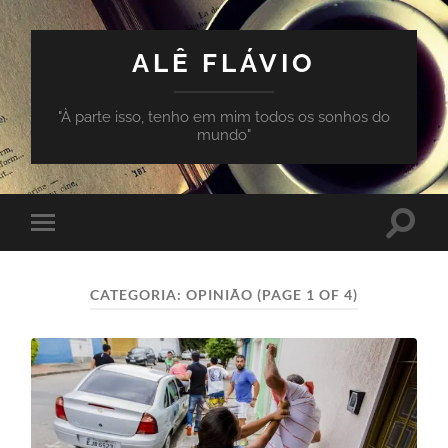
ALÊ FLÁVIO
"À parte isso, tenho em mim todos os sonhos do
mundo"
Toggle
Toggle
search
mobile
field
menu
CATEGORIA:
OPINIÃO
(PAGE 1 OF 4)