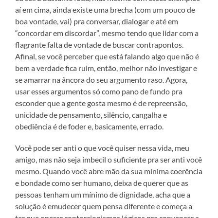
aí em cima, ainda existe uma brecha (com um pouco de
boa vontade, vai) pra conversar, dialogar e até em
“concordar em discordar”, mesmo tendo que lidar com a
flagrante falta de vontade de buscar contrapontos.
Afinal, se você perceber que está falando algo que não é
bem a verdade fica ruim, então, melhor não investigar e
se amarrar na âncora do seu argumento raso. Agora,
usar esses argumentos só como pano de fundo pra
esconder que a gente gosta mesmo é de repreensão,
unicidade de pensamento, silêncio, cangalha e
obediência é de foder e, basicamente, errado.
Você pode ser anti o que você quiser nessa vida, meu
amigo, mas não seja imbecil o suficiente pra ser anti você
mesmo. Quando você abre mão da sua mínima coerência
e bondade como ser humano, deixa de querer que as
pessoas tenham um mínimo de dignidade, acha que a
solução é emudecer quem pensa diferente
e começa a
ter que operar contorcionismos lógicos pra convencer a