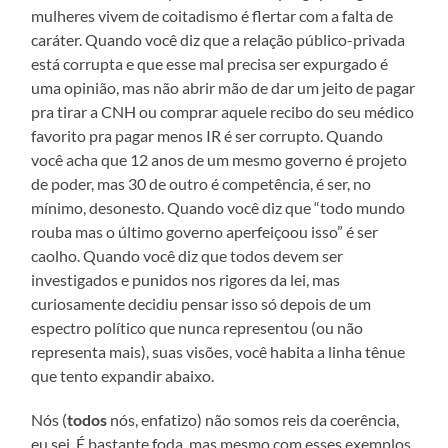
mulheres vivem de coitadismo é flertar com a falta de
caráter. Quando você diz que a relação público-privada
está corrupta e que esse mal precisa ser expurgado é
uma opinião, mas não abrir mão de dar um jeito de pagar
pra tirar a CNH ou comprar aquele recibo do seu médico
favorito pra pagar menos IR é ser corrupto. Quando
você acha que 12 anos de um mesmo governo é projeto
de poder, mas 30 de outro é competência, é ser, no
mínimo, desonesto. Quando você diz que “todo mundo
rouba mas o último governo aperfeiçoou isso” é ser
caolho. Quando você diz que todos devem ser
investigados e punidos nos rigores da lei, mas
curiosamente decidiu pensar isso só depois de um
espectro político que nunca representou (ou não
representa mais), suas visões, você habita a linha tênue
que tento expandir abaixo.
Nós (
todos
nós, enfatizo) não somos reis da coerência,
eu sei. É bastante foda, mas mesmo com esses exemplos