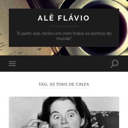
ALÊ FLÁVIO
"À parte isso, tenho em mim todos os sonhos do
mundo"
Toggle
Toggle
search
mobile
field
menu
TAG:
50 TONS DE CINZA