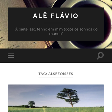
ALÊ FLÁVIO
"À parte isso, tenho em mim todos os sonhos do
mundo"
Toggle
Toggle
search
mobile
field
menu
TAG:
ALSEZOISSES