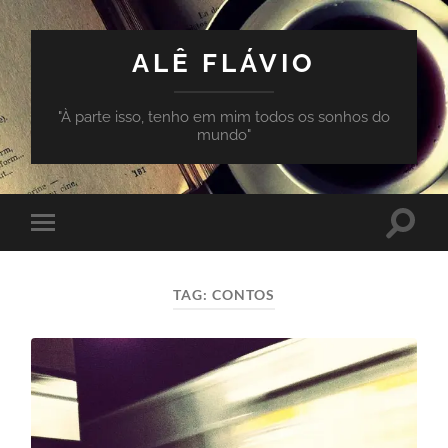
ALÊ FLÁVIO
"À parte isso, tenho em mim todos os sonhos do
mundo"
Toggle
Toggle
search
mobile
field
menu
TAG:
CONTOS