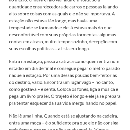
quantidade ensurdecedora de carros e pessoas falando
alto sobre coisas com as quais ele não se importava. A
estação não estava tão longe, mas havia uma
tempestade se formando e ele já estava mais do que
desconfortável com suas próprias tormentas: algumas
contas em atraso, muito tempo sozinho, decepção com
suas escolhas políticas… a lista era longa.
Entra na estação, passa a catraca como quem entra num
estádio em dia de final e consegue pegar o metrô parado
naquela estação. Por uma dessas poucas bem-feitorias
do destino, vazio. Encontra um lugar vago – no canto,
como gostava – e senta. Coloca os fones, liga a música e
pega um livro pra ler. O trajeto é longo e ele já se prepara
pra tentar esquecer da sua vida mergulhando no papel.
Não lê uma linha. Quando está se ajustando na cadeira,
entra uma moça – é o suficiente pra que ele não consiga
mais fazer outra coisa a não ser observá-la. Vinte e