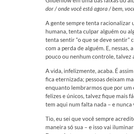
Gildenlöw em uma das faixas do á
dor / onde você está agora / bem, voc
A gente sempre tenta racionalizar 
humana, tenta culpar alguém ou algo
tenta sentir “o que se deve sentir
com a perda de alguém. E, nessas, 
pouco ou nenhum controle, talvez a
A vida, infelizmente, acaba. É assi
fica eternizada; pessoas deixam ma
enquanto lembrarmos que por um 
felizes e únicos, talvez fique mais f
tem aqui num falta nada – e nunca v
Tio, eu sei que você sempre acred
maneira só sua – e isso vai ilumina