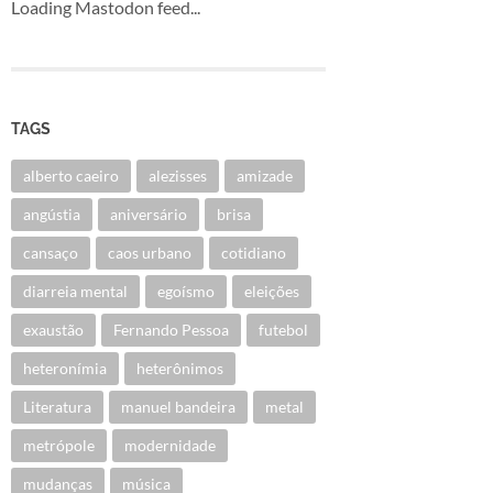
Loading Mastodon feed...
TAGS
alberto caeiro
alezisses
amizade
angústia
aniversário
brisa
cansaço
caos urbano
cotidiano
diarreia mental
egoísmo
eleições
exaustão
Fernando Pessoa
futebol
heteronímia
heterônimos
Literatura
manuel bandeira
metal
metrópole
modernidade
mudanças
música