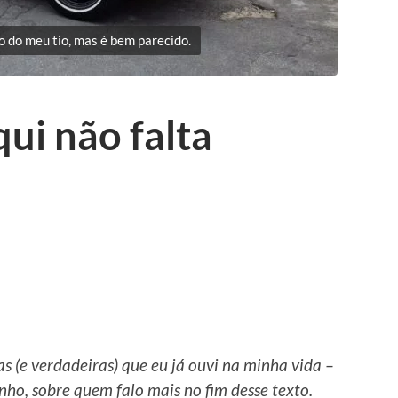
o do meu tio, mas é bem parecido.
ui não falta
s (e verdadeiras) que eu já ouvi na minha vida –
ho, sobre quem falo mais no fim desse texto.