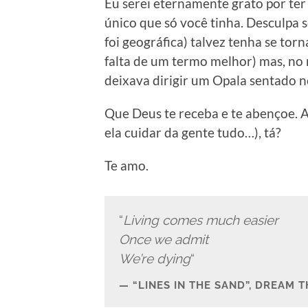
Eu serei eternamente grato por ter 
único que só você tinha. Desculpa s
foi geográfica) talvez tenha se t
falta de um termo melhor) mas, no
deixava dirigir um Opala sentado n
Que Deus te receba e te abençoe. A 
ela cuidar da gente tudo…), tá?
Te amo.
“
Living comes much easier
Once we admit
We’re dying
“
“LINES IN THE SAND”, DREAM T