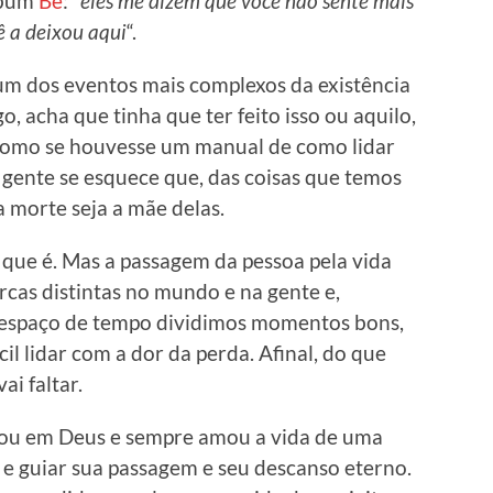
lbum
Be
: “
eles me dizem que você não sente mais
ê a deixou aqui
“.
um dos eventos mais complexos da existência
, acha que tinha que ter feito isso ou aquilo,
” como se houvesse um manual de como lidar
a gente se esquece que, das coisas que temos
 morte seja a mãe delas.
m que é. Mas a passagem da pessoa pela vida
rcas distintas no mundo e na gente e,
espaço de tempo dividimos momentos bons,
ácil lidar com a dor da perda. Afinal, do que
ai faltar.
itou em Deus e sempre amou a vida de uma
r e guiar sua passagem e seu descanso eterno.