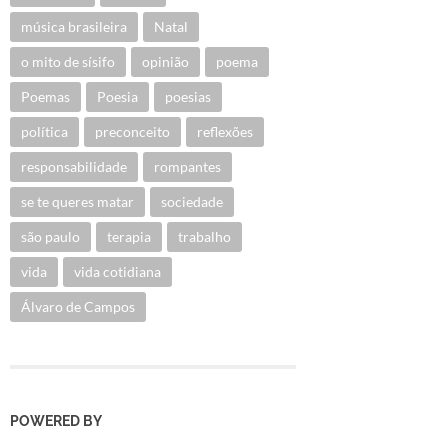
música brasileira
Natal
o mito de sísifo
opinião
poema
Poemas
Poesia
poesias
política
preconceito
reflexões
responsabilidade
rompantes
se te queres matar
sociedade
são paulo
terapia
trabalho
vida
vida cotidiana
Álvaro de Campos
POWERED BY