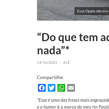
Esse Opala não era 
“Do que tem aq
nada”*
14/12/2022
/
ALÊ
Compartilhe:
Facebook
Twitter
WhatsApp
Email
*Essa é uma das frases mais engraçada
e o humor
é a
marca do meu tio Paulin