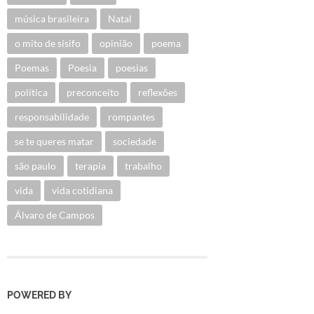
música brasileira
Natal
o mito de sísifo
opinião
poema
Poemas
Poesia
poesias
política
preconceito
reflexões
responsabilidade
rompantes
se te queres matar
sociedade
são paulo
terapia
trabalho
vida
vida cotidiana
Álvaro de Campos
POWERED BY