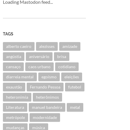
Loading Mastodon feed...
TAGS
alberto caeiro
alezisses
amizade
angústia
aniversário
brisa
cansaço
caos urbano
cotidiano
diarreia mental
egoísmo
eleições
exaustão
Fernando Pessoa
futebol
heteronímia
heterônimos
Literatura
manuel bandeira
metal
metrópole
modernidade
mudanças
música