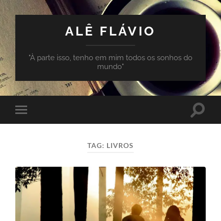
ALÊ FLÁVIO
"À parte isso, tenho em mim todos os sonhos do
mundo"
Toggle
Toggle
search
mobile
field
menu
TAG:
LIVROS