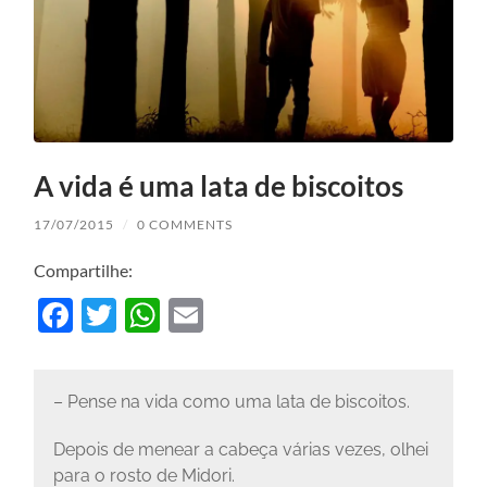
A vida é uma lata de biscoitos
17/07/2015
/
0 COMMENTS
Compartilhe:
Facebook
Twitter
WhatsApp
Email
– Pense na vida como uma lata de biscoitos.
Depois de menear a cabeça várias vezes, olhei
para o rosto de Midori.