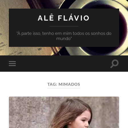
ALÊ FLÁVIO
"À parte isso, tenho em mim todos os sonhos do
mundo"
Toggle
Toggle
search
mobile
field
menu
TAG:
MIMADOS