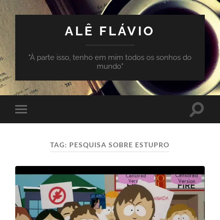
ALÊ FLÁVIO
"À parte isso, tenho em mim todos os sonhos do
mundo"
Toggle
Toggle
search
mobile
field
menu
TAG:
PESQUISA SOBRE ESTUPRO