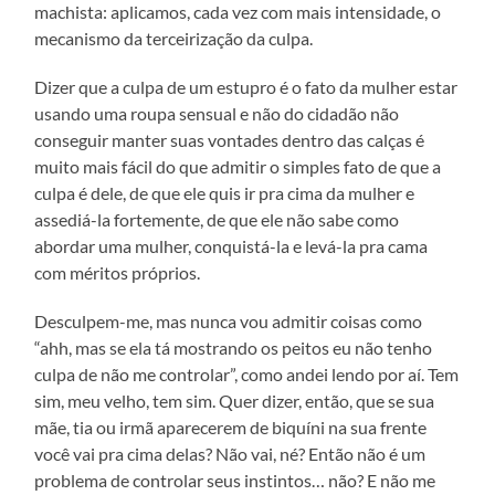
machista: aplicamos, cada vez com mais intensidade, o
mecanismo da terceirização da culpa.
Dizer que a culpa de um estupro é o fato da mulher estar
usando uma roupa sensual e não do cidadão não
conseguir manter suas vontades dentro das calças é
muito mais fácil do que admitir o simples fato de que a
culpa é dele, de que ele quis ir pra cima da mulher e
assediá-la fortemente, de que ele não sabe como
abordar uma mulher, conquistá-la e levá-la pra cama
com méritos próprios.
Desculpem-me, mas nunca vou admitir coisas como
“ahh, mas se ela tá mostrando os peitos eu não tenho
culpa de não me controlar”, como andei lendo por aí. Tem
sim, meu velho, tem sim. Quer dizer, então, que se sua
mãe, tia ou irmã aparecerem de biquíni na sua frente
você vai pra cima delas? Não vai, né? Então não é um
problema de controlar seus instintos… não? E não me