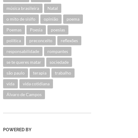
música brasileira
Natal
o mito de sísifo
opinião
poema
Poemas
Poesia
poesias
política
preconceito
reflexões
responsabilidade
rompantes
se te queres matar
sociedade
são paulo
terapia
trabalho
vida
vida cotidiana
Álvaro de Campos
POWERED BY