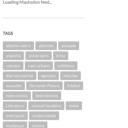
Loading Mastodon feed...
TAGS
alberto caeiro
alezisses
amizade
angústia
aniversário
brisa
cansaço
caos urbano
cotidiano
diarreia mental
egoísmo
eleições
exaustão
Fernando Pessoa
futebol
heteronímia
heterônimos
Literatura
manuel bandeira
metal
metrópole
modernidade
mudanças
música