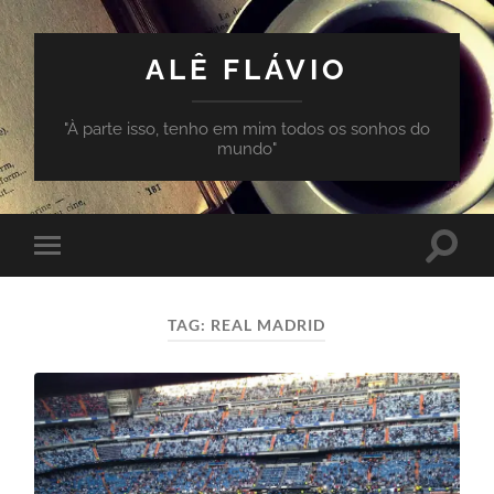
ALÊ FLÁVIO
"À parte isso, tenho em mim todos os sonhos do
mundo"
Toggle
Toggle
search
mobile
field
menu
TAG:
REAL MADRID