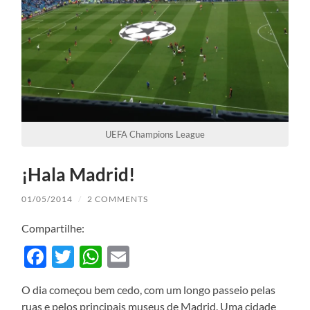
UEFA Champions League
¡Hala Madrid!
01/05/2014
/
2 COMMENTS
Compartilhe:
Facebook
Twitter
WhatsApp
Email
O dia começou bem cedo, com um longo passeio pelas
ruas e pelos principais museus de Madrid. Uma cidade