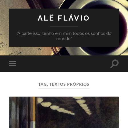
ALÊ FLÁVIO
"À parte isso, tenho em mim todos os sonhos do
mundo"
Toggle
Toggle
search
mobile
field
menu
TAG:
TEXTOS PRÓPRIOS