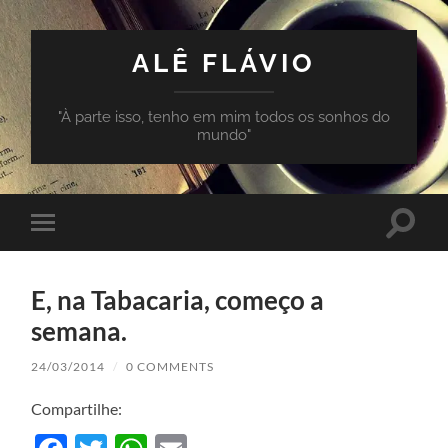
ALÊ FLÁVIO
"À parte isso, tenho em mim todos os sonhos do
mundo"
Toggle
Toggle
search
mobile
field
menu
E, na Tabacaria, começo a
semana.
24/03/2014
/
0 COMMENTS
Compartilhe: