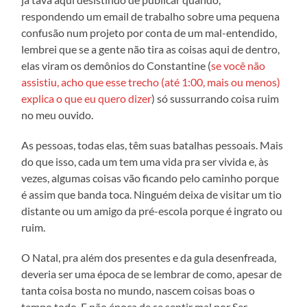
respondendo um email de trabalho sobre uma pequena
confusão num projeto por conta de um mal-entendido,
lembrei que se a gente não tira as coisas aqui de dentro,
elas viram os demônios do Constantine (
se você não
assistiu, acho que esse trecho (até 1:00, mais ou menos)
explica o que eu quero dizer
) só sussurrando coisa ruim
no meu ouvido.
As pessoas, todas elas, têm suas batalhas pessoais. Mais
do que isso, cada um tem uma vida pra ser vivida e, às
vezes, algumas coisas vão ficando pelo caminho porque
é assim que banda toca. Ninguém deixa de visitar um tio
distante ou um amigo da pré-escola porque é ingrato ou
ruim.
O Natal, pra além dos presentes e da gula desenfreada,
deveria ser uma época de se lembrar de como, apesar de
tanta coisa bosta no mundo, nascem coisas boas o
tempo todo. E não época de se sentir mal por Ser.