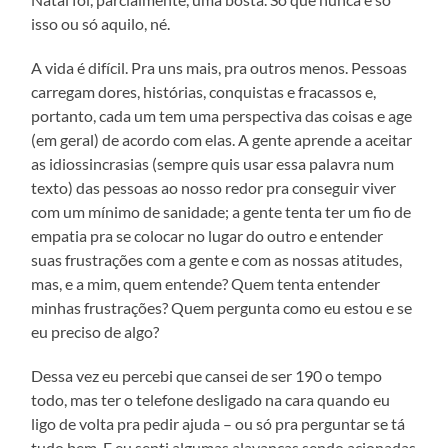
isso ou só aquilo, né.
A vida é difícil. Pra uns mais, pra outros menos. Pessoas
carregam dores, histórias, conquistas e fracassos e,
portanto, cada um tem uma perspectiva das coisas e age
(em geral) de acordo com elas. A gente aprende a aceitar
as idiossincrasias (sempre quis usar essa palavra num
texto) das pessoas ao nosso redor pra conseguir viver
com um mínimo de sanidade; a gente tenta ter um fio de
empatia pra se colocar no lugar do outro e entender
suas frustrações com a gente e com as nossas atitudes,
mas, e a mim, quem entende? Quem tenta entender
minhas frustrações? Quem pergunta como eu estou e se
eu preciso de algo?
Dessa vez eu percebi que cansei de ser 190 o tempo
todo, mas ter o telefone desligado na cara quando eu
ligo de volta pra pedir ajuda – ou só pra perguntar se tá
tudo bem. E eu senti algumas alavancas sendo acionadas