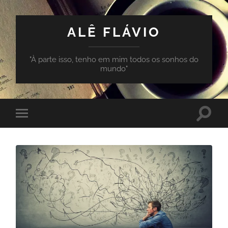
ALÊ FLÁVIO
"À parte isso, tenho em mim todos os sonhos do
mundo"
Toggle
Toggle
search
mobile
field
menu