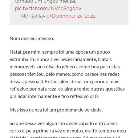
tomado um Engov mental.
pic.twitter.com/NVnpSo3dqv
— Alê (@aflavio)
December 25, 2022
Num desceu, mesmo.
Natal, pra mim, sempre foi uma época um pouco
estranha. Eu nunca tive, necessariamente, Natais
memoráveis, ou coisa do gênero, como boa parte das
pessoas têm (ou, pelo menos, como parece nas redes
dessas pessoas). Então, além de ser um período mais
reflexivo por natureza, eu ainda tenho outras questões
pra lidar internamente e fico reflexivo x10.
Mas isso nunca foi um problema de verdade.
Só que dessa vez algum fio desencapado entrou em
curto e, pela primeira vez em muito, muito tempo o meu
Natal foi, parcialmente, uma bosta. Só que nunca é só