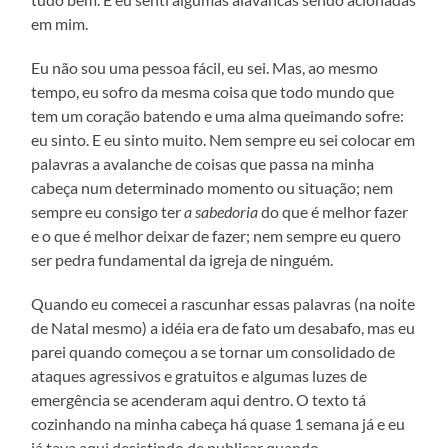
em mim.
Eu não sou uma pessoa fácil, eu sei. Mas, ao mesmo
tempo, eu sofro da mesma coisa que todo mundo que
tem um coração batendo e uma alma queimando sofre:
eu sinto. E eu sinto muito. Nem sempre eu sei colocar em
palavras a avalanche de coisas que passa na minha
cabeça num determinado momento ou situação; nem
sempre eu consigo ter
a sabedoria
do que é melhor fazer
e o que é melhor deixar de fazer; nem sempre eu quero
ser pedra fundamental da igreja de ninguém.
Quando eu comecei a rascunhar essas palavras (na noite
de Natal mesmo) a idéia era de fato um desabafo, mas eu
parei quando começou a se tornar um consolidado de
ataques agressivos e gratuitos e algumas luzes de
emergência se acenderam aqui dentro. O texto tá
cozinhando na minha cabeça há quase 1 semana já e eu
já tava aqui desistindo de publicar quando,