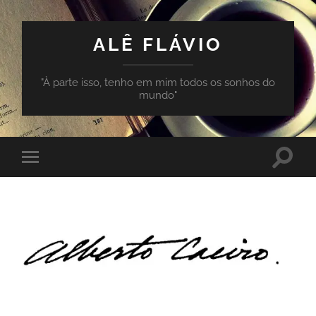
ALÊ FLÁVIO
"À parte isso, tenho em mim todos os sonhos do
mundo"
Toggle
Toggle
search
mobile
field
menu