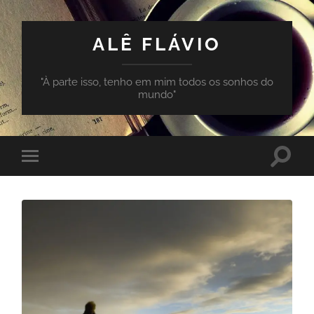
ALÊ FLÁVIO
"À parte isso, tenho em mim todos os sonhos do
mundo"
Toggle
Toggle
search
mobile
field
menu