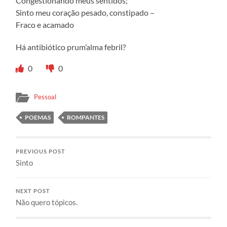
Congestionando meus sentidos;
Sinto meu coração pesado, constipado –
Fraco e acamado
Há antibiótico prum’alma febril?
0
0
Pessoal
POEMAS
ROMPANTES
PREVIOUS POST
Sinto
NEXT POST
Não quero tópicos.