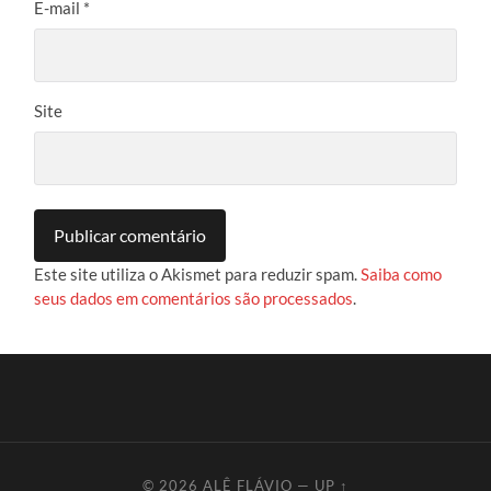
E-mail
*
Site
Este site utiliza o Akismet para reduzir spam.
Saiba como
seus dados em comentários são processados
.
© 2026
ALÊ FLÁVIO
—
UP ↑