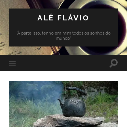
ALÊ FLÁVIO
"À parte isso, tenho em mim todos os sonhos do
mundo"
Toggle
Toggle
search
mobile
field
menu