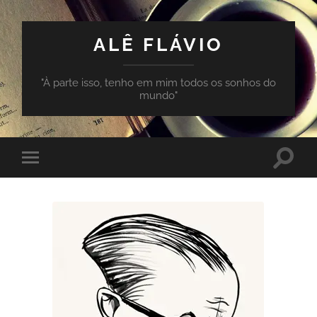
ALÊ FLÁVIO
"À parte isso, tenho em mim todos os sonhos do
mundo"
Toggle
Toggle
search
mobile
field
menu