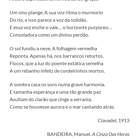
Um sino plange. A sua voz ritma o murmúrio
Do rio, e isso parece a voz da solidão.
E essa voz enche o vale… o horizonte purpúreo…
Consoladora como um divino perdão.
O sol fundiu a neve. A folhagem vermelha
Reponta. Apenas há, nos barrancos retortos,
Flocos, que a luz do poente extática semelha
A um rebanho infeliz de cordeirinhos mortos.
A sombra casa os sons numa grave harmonia.
E tamanha esperança e uma tão grande paz
Avultam do clarão que cinge a serrania,
Como se houvesse aurora e o mar cantando atrás.
Clavadel, 1913
BANDEIRA, Manuel.
A Cinza Das Horas