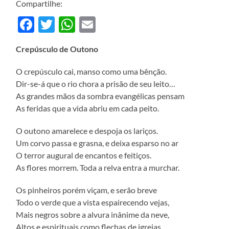
Compartilhe:
Facebook
Twitter
WhatsApp
Email
Crepúsculo de Outono
O crepúsculo cai, manso como uma bênção.
Dir-se-á que o rio chora a prisão de seu leito…
As grandes mãos da sombra evangélicas pensam
As feridas que a vida abriu em cada peito.
O outono amarelece e despoja os lariços.
Um corvo passa e grasna, e deixa esparso no ar
O terror augural de encantos e feitiços.
As flores morrem. Toda a relva entra a murchar.
Os pinheiros porém viçam, e serão breve
Todo o verde que a vista espairecendo vejas,
Mais negros sobre a alvura inânime da neve,
Altos e espirituais como flechas de igrejas.