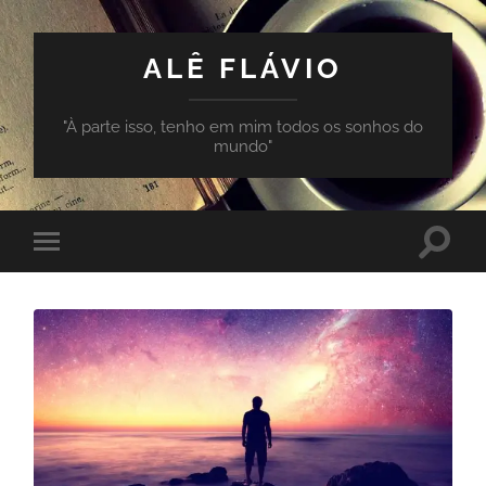
ALÊ FLÁVIO
"À parte isso, tenho em mim todos os sonhos do
mundo"
Toggle
Toggle
search
mobile
field
menu