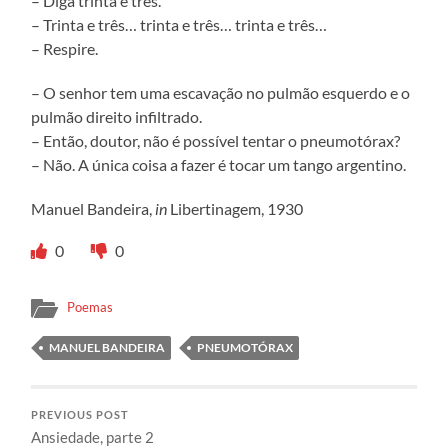
– Diga trinta e três.
– Trinta e três… trinta e três… trinta e três…
– Respire.
– O senhor tem uma escavação no pulmão esquerdo e o
pulmão direito infiltrado.
– Então, doutor, não é possível tentar o pneumotórax?
– Não. A única coisa a fazer é tocar um tango argentino.
Manuel Bandeira,
in
Libertinagem, 1930
0
0
Poemas
MANUEL BANDEIRA
PNEUMOTÓRAX
PREVIOUS POST
Ansiedade, parte 2