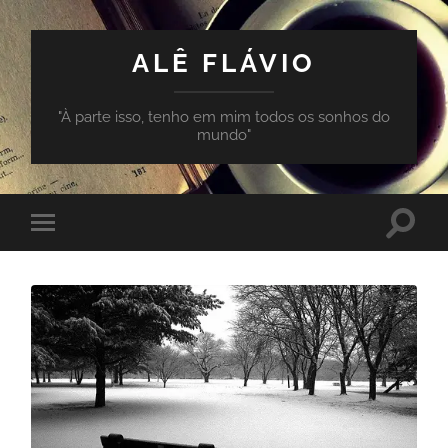
ALÊ FLÁVIO
"À parte isso, tenho em mim todos os sonhos do
mundo"
Toggle
Toggle
search
mobile
field
menu