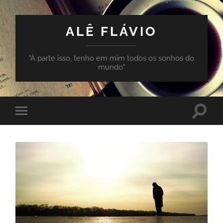
ALÊ FLÁVIO
"À parte isso, tenho em mim todos os sonhos do
mundo"
Toggle
Toggle
search
mobile
field
menu