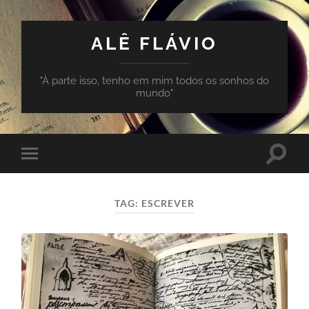
ALÊ FLÁVIO
"À parte isso, tenho em mim todos os sonhos do
mundo"
Toggle
Toggle
search
mobile
field
menu
TAG:
ESCREVER