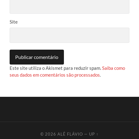
Site
Este site utiliza o Akismet para reduzir spam.
Saiba como
seus dados em comentários são processados
.
© 2026
ALÊ FLÁVIO
—
UP ↑