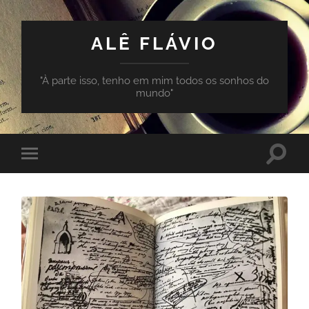
ALÊ FLÁVIO
"À parte isso, tenho em mim todos os sonhos do
mundo"
Toggle
Toggle
search
mobile
field
menu