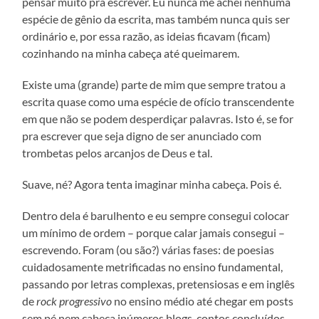
pensar muito pra escrever. Eu nunca me achei nenhuma
espécie de gênio da escrita, mas também nunca quis ser
ordinário e, por essa razão, as ideias ficavam (ficam)
cozinhando na minha cabeça até queimarem.
Existe uma (grande) parte de mim que sempre tratou a
escrita quase como uma espécie de ofício transcendente
em que não se podem desperdiçar palavras. Isto é, se for
pra escrever que seja digno de ser anunciado com
trombetas pelos arcanjos de Deus e tal.
Suave, né? Agora tenta imaginar minha cabeça. Pois é.
Dentro dela é barulhento e eu sempre consegui colocar
um mínimo de ordem – porque calar jamais consegui –
escrevendo. Foram (ou são?) várias fases: de poesias
cuidadosamente metrificadas no ensino fundamental,
passando por letras complexas, pretensiosas e em inglês
de
rock progressivo
no ensino médio até chegar em posts
sem pé nem cabeça inúmeros blogs, contos concluídos