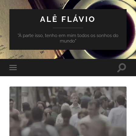
ALÊ FLÁVIO
"À parte isso, tenho em mim todos os sonhos do
mundo"
Toggle
Toggle
search
mobile
field
menu