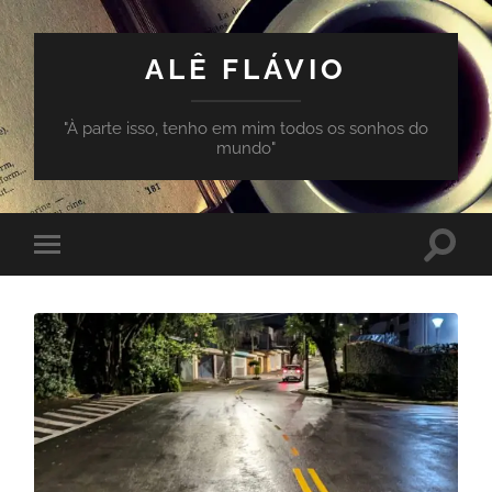
ALÊ FLÁVIO
"À parte isso, tenho em mim todos os sonhos do
mundo"
Toggle
Toggle
search
mobile
field
menu