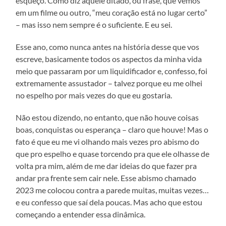
esqueço. Como diz aquele ditado, ou frase, que vemos
em um filme ou outro, “meu coração está no lugar certo”
– mas isso nem sempre é o suficiente. E eu sei.
Esse ano, como nunca antes na história desse que vos
escreve, basicamente todos os aspectos da minha vida
meio que passaram por um liquidificador e, confesso, foi
extremamente assustador – talvez porque eu me olhei
no espelho por mais vezes do que eu gostaria.
Não estou dizendo, no entanto, que não houve coisas
boas, conquistas ou esperança – claro que houve! Mas o
fato é que eu me vi olhando mais vezes pro abismo do
que pro espelho e quase torcendo pra que ele olhasse de
volta pra mim, além de me dar ideias do que fazer pra
andar pra frente sem cair nele. Esse abismo chamado
2023 me colocou contra a parede muitas, muitas vezes…
e eu confesso que saí dela poucas. Mas acho que estou
começando a entender essa dinâmica.