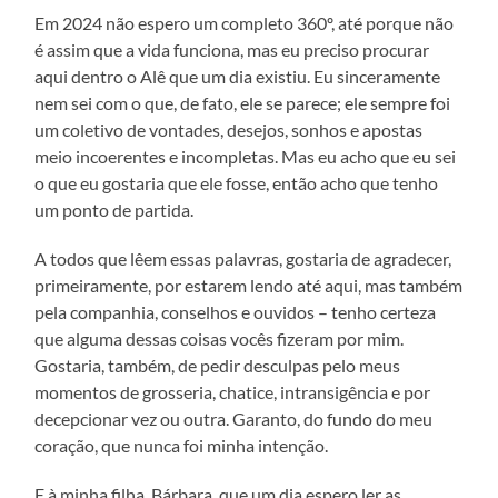
Em 2024 não espero um completo 360º, até porque não
é assim que a vida funciona, mas eu preciso procurar
aqui dentro o Alê que um dia existiu. Eu sinceramente
nem sei com o que, de fato, ele se parece; ele sempre foi
um coletivo de vontades, desejos, sonhos e apostas
meio incoerentes e incompletas. Mas eu acho que eu sei
o que eu gostaria que ele fosse, então acho que tenho
um ponto de partida.
A todos que lêem essas palavras, gostaria de agradecer,
primeiramente, por estarem lendo até aqui, mas também
pela companhia, conselhos e ouvidos – tenho certeza
que alguma dessas coisas vocês fizeram por mim.
Gostaria, também, de pedir desculpas pelo meus
momentos de grosseria, chatice, intransigência e por
decepcionar vez ou outra. Garanto, do fundo do meu
coração, que nunca foi minha intenção.
E à minha filha, Bárbara, que um dia espero ler as