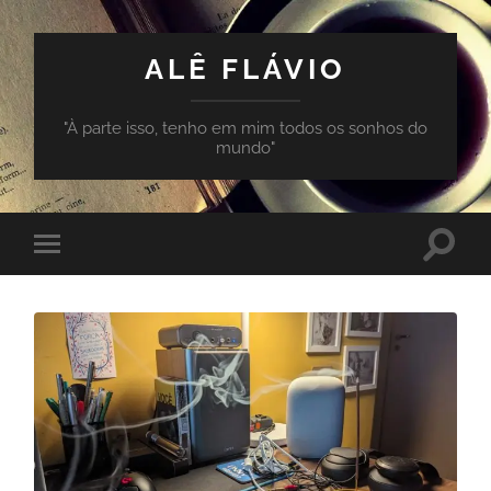
ALÊ FLÁVIO
"À parte isso, tenho em mim todos os sonhos do
mundo"
Toggle
Toggle
search
mobile
field
menu