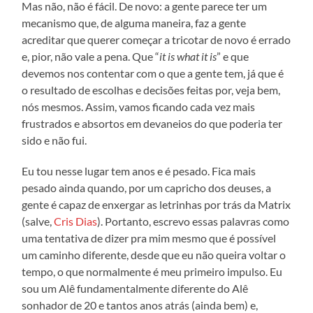
Mas não, não é fácil. De novo: a gente parece ter um
mecanismo que, de alguma maneira, faz a gente
acreditar que querer começar a tricotar de novo é errado
e, pior, não vale a pena. Que “
it is what it is
” e que
devemos nos contentar com o que a gente tem, já que é
o resultado de escolhas e decisões feitas por, veja bem,
nós mesmos. Assim, vamos ficando cada vez mais
frustrados e absortos em devaneios do que poderia ter
sido e não fui.
Eu tou nesse lugar tem anos e é pesado. Fica mais
pesado ainda quando, por um capricho dos deuses, a
gente é capaz de enxergar as letrinhas por trás da Matrix
(salve,
Cris Dias
). Portanto, escrevo essas palavras como
uma tentativa de dizer pra mim mesmo que é possível
um caminho diferente, desde que eu não queira voltar o
tempo, o que normalmente é meu primeiro impulso. Eu
sou um Alê fundamentalmente diferente do Alê
sonhador de 20 e tantos anos atrás (ainda bem) e,