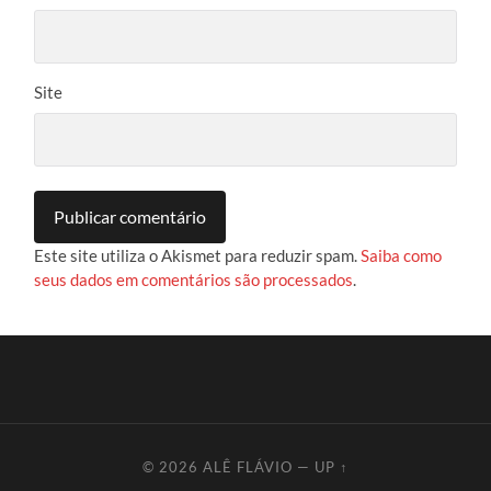
Site
Este site utiliza o Akismet para reduzir spam.
Saiba como
seus dados em comentários são processados
.
© 2026
ALÊ FLÁVIO
—
UP ↑