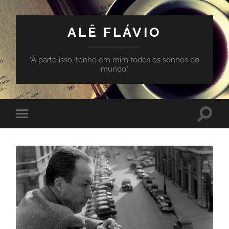
ALÊ FLÁVIO
"À parte isso, tenho em mim todos os sonhos do
mundo"
Toggle
Toggle
search
mobile
field
menu