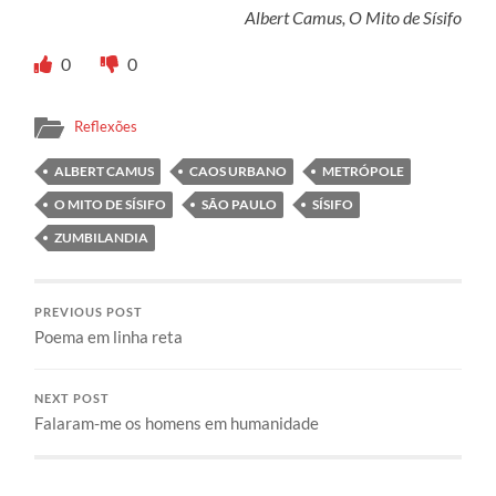
Albert Camus, O Mito de Sísifo
0
0
Reflexões
ALBERT CAMUS
CAOS URBANO
METRÓPOLE
O MITO DE SÍSIFO
SÃO PAULO
SÍSIFO
ZUMBILANDIA
PREVIOUS POST
Poema em linha reta
NEXT POST
Falaram-me os homens em humanidade