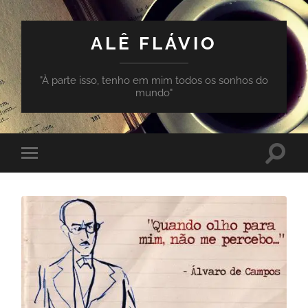
ALÊ FLÁVIO
"À parte isso, tenho em mim todos os sonhos do
mundo"
Toggle
Toggle
search
mobile
field
menu