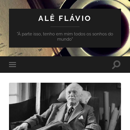
ALÊ FLÁVIO
"À parte isso, tenho em mim todos os sonhos do
mundo"
Toggle
Toggle
search
mobile
field
menu