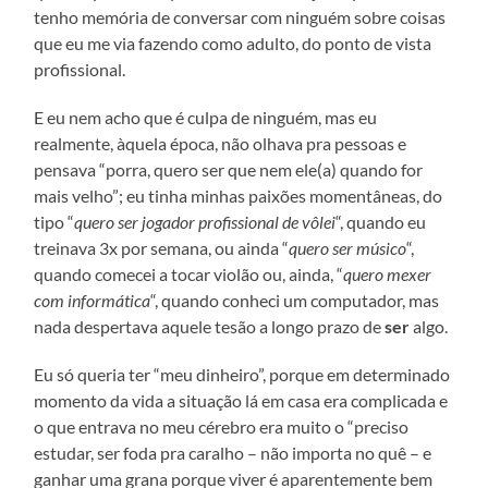
tenho memória de conversar com ninguém sobre coisas
que eu me via fazendo como adulto, do ponto de vista
profissional.
E eu nem acho que é culpa de ninguém, mas eu
realmente, àquela época, não olhava pra pessoas e
pensava “porra, quero ser que nem ele(a) quando for
mais velho”; eu tinha minhas paixões momentâneas, do
tipo “
quero ser jogador profissional de vôlei
“, quando eu
treinava 3x por semana, ou ainda “
quero ser músico
“,
quando comecei a tocar violão ou, ainda, “
quero mexer
com informática
“, quando conheci um computador, mas
nada despertava aquele tesão a longo prazo de
ser
algo.
Eu só queria ter “meu dinheiro”, porque em determinado
momento da vida a situação lá em casa era complicada e
o que entrava no meu cérebro era muito o “preciso
estudar, ser foda pra caralho – não importa no quê – e
ganhar uma grana porque viver é aparentemente bem