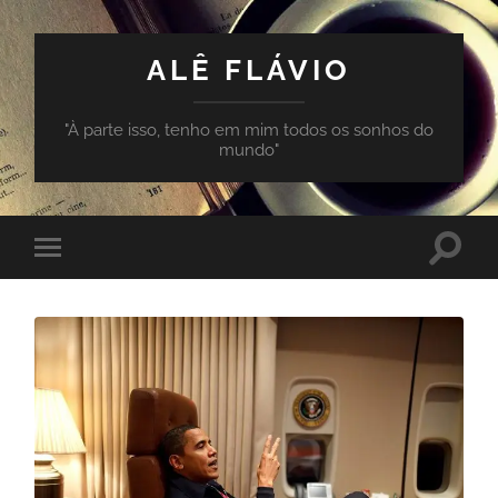
ALÊ FLÁVIO
"À parte isso, tenho em mim todos os sonhos do
mundo"
Toggle
Toggle
search
mobile
field
menu