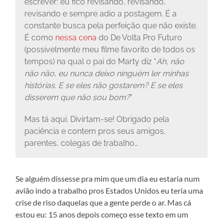
escrever: eu fico revisando, revisando,
revisando e sempre adio a postagem. É a
constante busca pela perfeição que não existe.
É como
nessa cena
do De Volta Pro Futuro
(possivelmente meu filme favorito de todos os
tempos) na qual o pai do Marty diz “
Ah, não
não não, eu nunca deixo ninguém ler minhas
histórias. E se eles não gostarem? E se eles
disserem que não sou bom?
“
Mas tá aqui. Divirtam-se! Obrigado pela
paciência e contem pros seus amigos,
parentes, colegas de trabalho…
Se alguém dissesse pra mim que um dia eu estaria num
avião indo a trabalho pros Estados Unidos eu teria uma
crise de riso daquelas que a gente perde o ar. Mas cá
estou eu: 15 anos depois começo esse texto em um